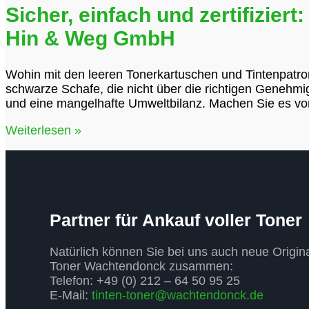
Sicher, einfach und zertifizie
Hin & Weg GmbH
Wohin mit den leeren Tonerkartuschen und Tintenpatro
schwarze Schafe, die nicht über die richtigen Genehmi
und eine mangelhafte Umweltbilanz. Machen Sie es von
Sicher,
Weiterlesen »
einfach
und
zertifiziert:
So
funktioniert
modernes
Partner für Ankauf voller Toner
Kartuschen-
Recycling
Natürlich können Sie bei uns auch neue Origin
mit
Toner Wachtendonck zusammen:
Hin
Telefon: +49 (0) 212 – 64 50 95 25
&
E-Mail:
tinten-toner@wachtendonck.de
Weg