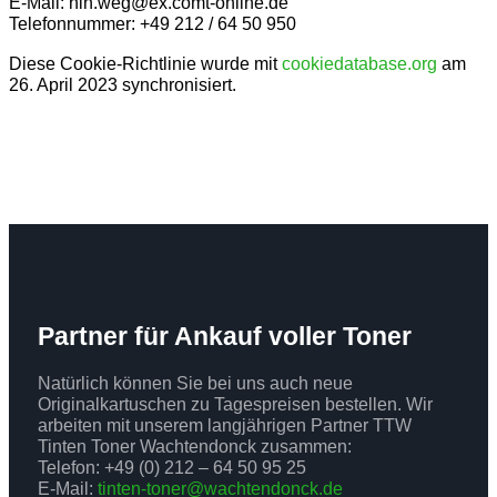
E-Mail:
hin.weg@
ex.com
t-online.de
Telefonnummer: +49 212 / 64 50 950
Diese Cookie-Richtlinie wurde mit
cookiedatabase.org
am
26. April 2023 synchronisiert.
Partner für Ankauf voller Toner
Natürlich können Sie bei uns auch neue
Originalkartuschen zu Tagespreisen bestellen. Wir
arbeiten mit unserem langjährigen Partner TTW
Tinten Toner Wachtendonck zusammen:
Telefon: +49 (0) 212 – 64 50 95 25
E-Mail:
tinten-toner@wachtendonck.de