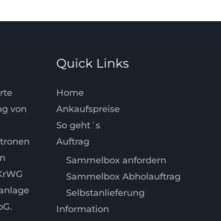
Quick Links
erte
Home
ng von
Ankaufspreise
So geht´s
atronen
Auftrag
en
Sammelbox anfordern
 KrWG
Sammelbox Abholauftrag
anlage
Selbstanlieferung
oG.
Information