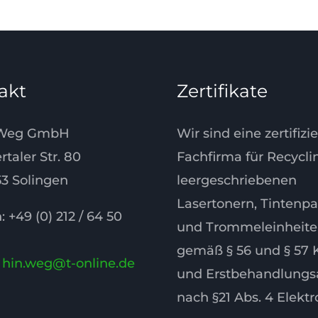
akt
Zertifikate
 Weg GmbH
Wir sind eine zertifizi
taler Str. 80
Fachfirma für Recycli
3 Solingen
leergeschriebenen
Lasertonern, Tintenp
: +49 (0) 212 / 64 50
und Trommeleinheit
gemäß § 56 und § 57
:
hin.weg@t-online.de
und Erstbehandlungs
nach §21 Abs. 4 Elektr